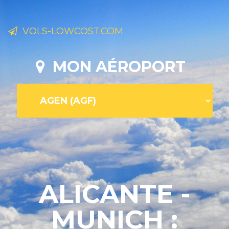
VOLS-LOWCOST.COM
MON AÉROPORT
ALICANTE -
MUNICH :