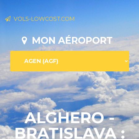
VOLS-LOWCOST.COM
MON AÉROPORT
ALGHERO -
BRATISLAVA :