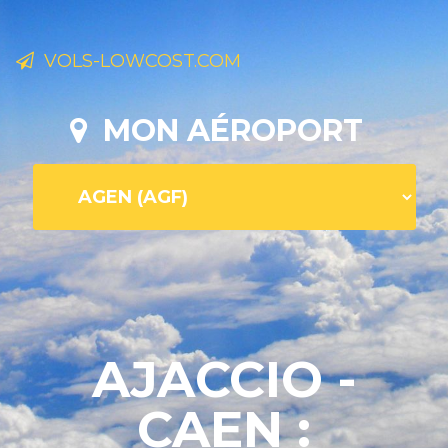
VOLS-LOWCOST.COM
MON AÉROPORT
AJACCIO -
CAEN :