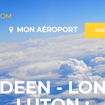
COM
MON AÉROPORT
DEEN - LO
LUTON :