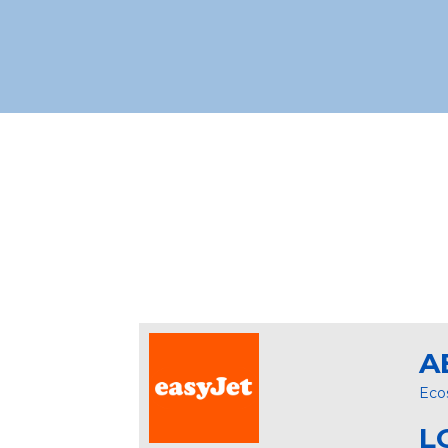
A
Eco
L